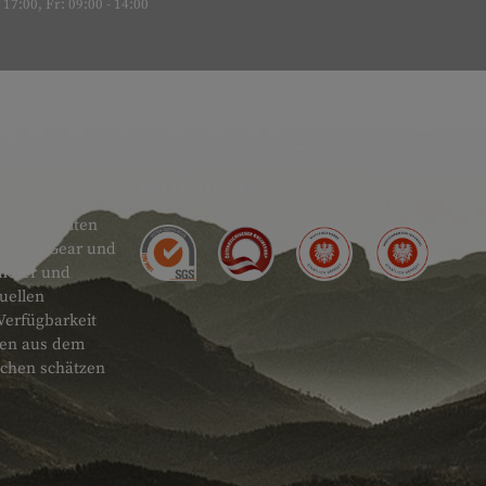
17:00, Fr: 09:00 - 14:00
GÜTESIEGEL
 sehr breiten
actical Gear und
ändler und
uellen
Verfügbarkeit
onen aus dem
schen schätzen