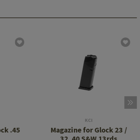
KCI
ck .45
Magazine for Glock 23 /
32 .40 S&W 13rds