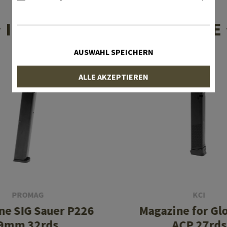
INTERESSANTE PRODUKTE
AUSWAHL SPEICHERN
ALLE AKZEPTIEREN
PROMAG
KCI
ne SIG Sauer P226
Magazine for Glo
9mm 32rds
ACP 27rds