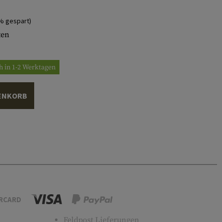
% gespart)
ten
h in 1-2 Werktagen
ENKORB
RCARD
Feldpost Lieferungen