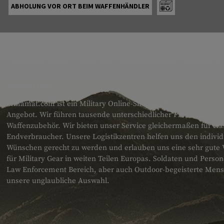
ABHOLUNG VOR ORT BEIM WAFFENHÄNDLER
ÜBER UNS
armamat.com ist ein Military Online-Shop für Europa mit einem
Angebot. Wir führen tausende unterschiedlicher Produkte für T
Waffenzubehör. Wir bieten unser Service gleichermaßen für H
Endverbraucher. Unsere Logistikzentren helfen uns den individ
Wünschen gerecht zu werden und erlauben uns eine sehr gute 
für Military Gear in weiten Teilen Europas. Soldaten und Pers
Law Enforcement Bereich, aber auch Outdoor-begeisterte Men
unsere unglaubliche Auswahl.