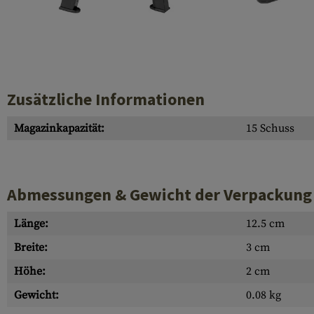
Hülsenauswurfschilde
Reinigungskits
Laufhüllen
Gasblöcke
Zusätzliche Informationen
Abdeckungen für Verschlussöffnungen
Magazinkapazität:
15 Schuss
Diverses
Abmessungen & Gewicht der Verpackung
Länge:
12.5 cm
Breite:
3 cm
Höhe:
2 cm
Gewicht:
0.08 kg