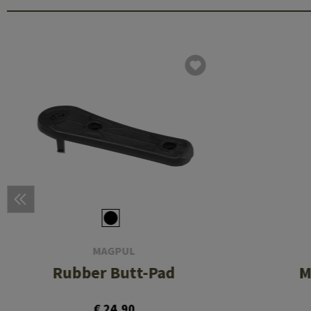
MAGPUL
Rubber Butt-Pad
M
€ 24,90