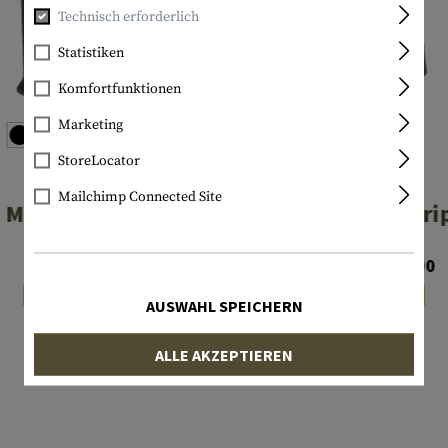
Technisch erforderlich
Statistiken
Komfortfunktionen
Marketing
StoreLocator
MAGPUL
MAGPUL
Mailchimp Connected Site
MOE Grip
MOE-K Gri
€ 23,90
Ab € 24,90
Lagernd
Lagernd
AUSWAHL SPEICHERN
ALLE AKZEPTIEREN