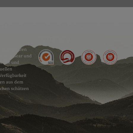
GÜTESIEGEL
 sehr breiten
actical Gear und
ändler und
uellen
Verfügbarkeit
onen aus dem
schen schätzen