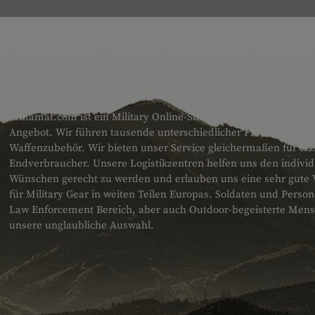
ÜBER UNS
armamat.com ist ein Military Online-Shop für Europa mit einem
Angebot. Wir führen tausende unterschiedlicher Produkte für T
Waffenzubehör. Wir bieten unser Service gleichermaßen für H
Endverbraucher. Unsere Logistikzentren helfen uns den individ
Wünschen gerecht zu werden und erlauben uns eine sehr gute 
für Military Gear in weiten Teilen Europas. Soldaten und Pers
Law Enforcement Bereich, aber auch Outdoor-begeisterte Men
unsere unglaubliche Auswahl.