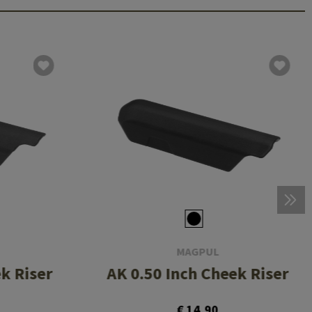
MAGPUL
k Riser
AK 0.50 Inch Cheek Riser
€ 14,90