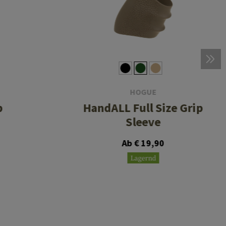
HOGUE
p
HandALL Full Size Grip
Sleeve
Ab € 19,90
Lagernd