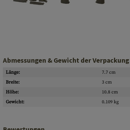
Hülsenauswurfschilde
Reinigungskits
Laufhüllen
Gasblöcke
Abdeckungen für Verschlussöffnungen
Diverses
Abmessungen & Gewicht der Verpackung
Länge:
7.7 cm
Breite:
3 cm
Höhe:
10.8 cm
Gewicht:
0.109 kg
Bewertungen