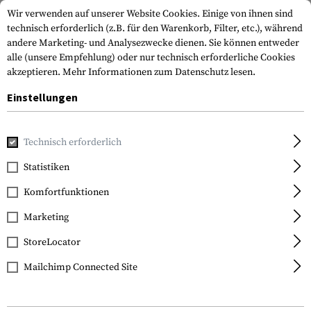
Wir verwenden auf unserer Website Cookies. Einige von ihnen sind
technisch erforderlich (z.B. für den Warenkorb, Filter, etc.), während
andere Marketing- und Analysezwecke dienen. Sie können entweder
alle (unsere Empfehlung) oder nur technisch erforderliche Cookies
akzeptieren.
Mehr Informationen zum Datenschutz lesen.
Einstellungen
Home
Waffenzubehör
Schäfte
Hinterschäfte
Modular
Technisch erforderlich
Strike Industries
Statistiken
Modular Fixed Stock
Komfortfunktionen
Marketing
StoreLocator
Mailchimp Connected Site