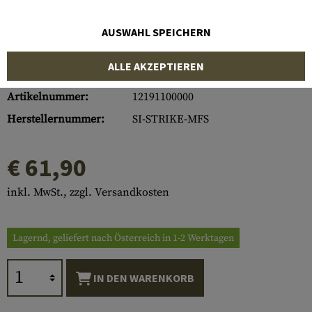
AUSWAHL SPEICHERN
ALLE AKZEPTIEREN
Artikelnummer:
12191100000
Herstellernummer:
SI-STRIKE-MFS
€ 61,90
inkl. MwSt., zzgl. Versandkosten
Lagernd, geliefert nach Österreich in 1-2 Werktagen
IN DEN WARENKORB