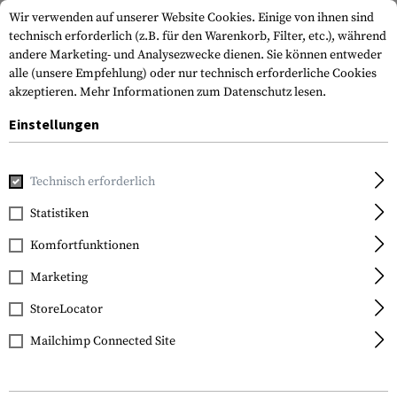
Wir verwenden auf unserer Website Cookies. Einige von ihnen sind
technisch erforderlich (z.B. für den Warenkorb, Filter, etc.), während
andere Marketing- und Analysezwecke dienen. Sie können entweder
alle (unsere Empfehlung) oder nur technisch erforderliche Cookies
akzeptieren.
Mehr Informationen zum Datenschutz lesen.
Einstellungen
Home
Waffenzubehör
Schäfte
Hinterschäfte
MOE Rif
Technisch erforderlich
Magpul
Statistiken
MOE Rifle Stock
Komfortfunktionen
Marketing
StoreLocator
Mailchimp Connected Site