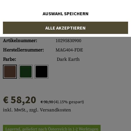
AUSWAHL SPEICHERN
ALLE AKZEPTIEREN
Artikelnummer:
10295830900
Herstellernummer:
MAG404-FDE
Farbe:
Dark Earth
€ 58,20
€ 98,90
(41.15% gespart)
inkl. MwSt., zzgl. Versandkosten
Lagernd, geliefert nach Österreich in 1-2 Werktagen