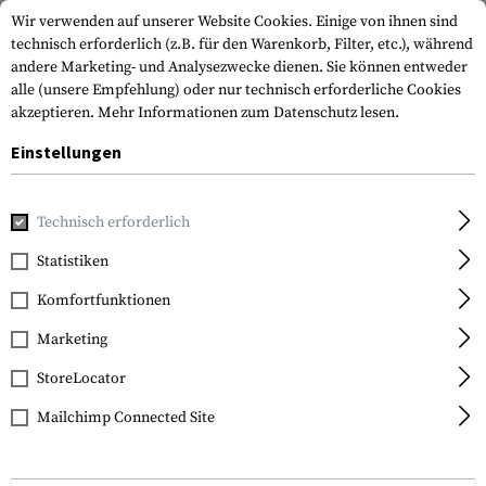
Wir verwenden auf unserer Website Cookies. Einige von ihnen sind
technisch erforderlich (z.B. für den Warenkorb, Filter, etc.), während
andere Marketing- und Analysezwecke dienen. Sie können entweder
alle (unsere Empfehlung) oder nur technisch erforderliche Cookies
akzeptieren.
Mehr Informationen zum Datenschutz lesen.
Einstellungen
Home
Waffenzubehör
Schäfte
Hinterschäfte
MOE SL-
Technisch erforderlich
Magpul
Statistiken
MOE SL-S Carbine Stock
Komfortfunktionen
Mil Spec
Marketing
StoreLocator
Mailchimp Connected Site