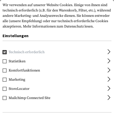
Wir verwenden auf unserer Website Cookies. Einige von ihnen sind
technisch erforderlich (z.B. für den Warenkorb, Filter, etc.), während
andere Marketing- und Analysezwecke dienen. Sie können entweder
alle (unsere Empfehlung) oder nur technisch erforderliche Cookies
akzeptieren.
Mehr Informationen zum Datenschutz lesen.
Einstellungen
Home
Tactical Gear
Holster
Gürtelholster
Paddle Hol
Technisch erforderlich
IMI Defense
Statistiken
Paddle Holster for
Komfortfunktionen
Glock 17
Marketing
StoreLocator
Mailchimp Connected Site