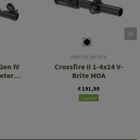
VORTEX OPTICS
Gen IV
Crossfire II 1-4x24 V-
eter
Brite MOA
€ 191,90
Lagernd