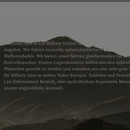
ÜBER UNS
armamat.com ist ein Military Online-Shop für Europa mit einem
Angebot. Wir führen tausende unterschiedlicher Produkte für T
Waffenzubehör. Wir bieten unser Service gleichermaßen für H
Endverbraucher. Unsere Logistikzentren helfen uns den individ
Wünschen gerecht zu werden und erlauben uns eine sehr gute 
für Military Gear in weiten Teilen Europas. Soldaten und Pers
Law Enforcement Bereich, aber auch Outdoor-begeisterte Men
unsere unglaubliche Auswahl.