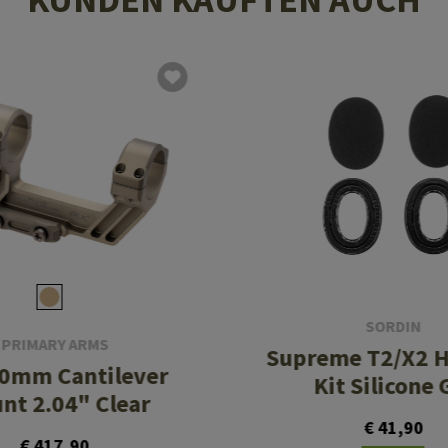
SORDIN
PRIMARY ARMS
Supreme T2/X2 H
30mm Cantilever
Kit Silicone 
nt 2.04" Clear
€ 41,90
€ 417,90