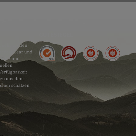
GÜTESIEGEL
 sehr breiten
actical Gear und
ändler und
uellen
Verfügbarkeit
onen aus dem
schen schätzen