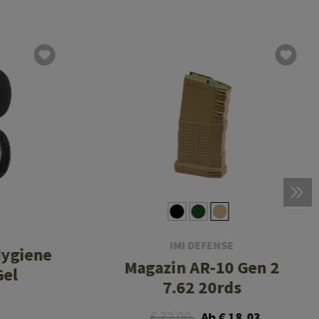
IMI DEFENSE
ygiene
Magazin AR-10 Gen 2
Gel
7.62 20rds
€ 32,90
Ab € 18,03