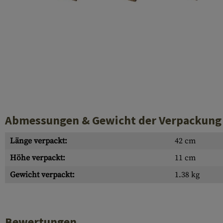
Hülsenauswurfschilde
Reinigungskits
Laufhüllen
Gasblöcke
Abdeckungen für Verschlussöffnungen
Diverses
Abmessungen & Gewicht der Verpackung
Länge verpackt:
42 cm
Höhe verpackt:
11 cm
Gewicht verpackt:
1.38 kg
Bewertungen