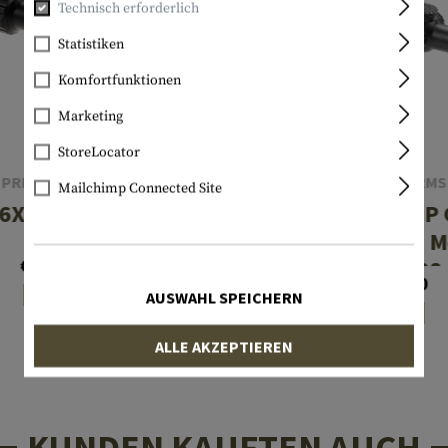
Technisch erforderlich
Statistiken
Komfortfunktionen
Marketing
StoreLocator
PRIMARY ARMS
PRIMARY ARMS
Mailchimp Connected Site
-6X24 SFP Duplex
SLx 1-6X24 SFP 
ACSS Aurora M
€ 262,90
5.56/.308
€ 409,90
AUSWAHL SPEICHERN
Lagernd
Lagernd
ALLE AKZEPTIEREN
KUNDEN KAUFTEN AUCH