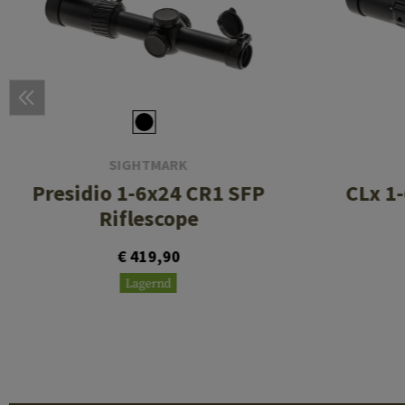
SIGHTMARK
Presidio 1-6x24 CR1 SFP
CLx 1
Riflescope
€ 419,90
Lagernd