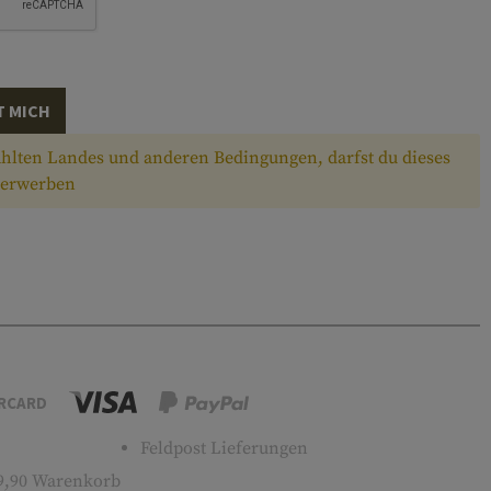
T MICH
hlten Landes und anderen Bedingungen, darfst du dieses
h erwerben
RCARD
Feldpost Lieferungen
9,90 Warenkorb