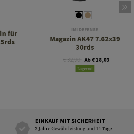
IMI DEFENSE
n für
Magazin AK47 7.62x39
75rds
30rds
€ 32,90
Ab € 18,03
Lagernd
EINKAUF MIT SICHERHEIT
2 Jahre Gewährleistung und 14 Tage