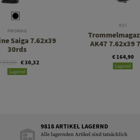
KCI
PROMAG
Trommelmagazi
ne Saiga 7.62x39
AK47 7.62x39 
30rds
€ 164,90
€ 37,90
€ 30,32
Lagernd
Lagernd
9818 ARTIKEL LAGERND
Alle lagernden Artikel sind tatsächlich