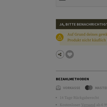
JA, BITTE BENACHRICHTIG
Auf Grund deines gewä
Produkt nicht käuflic
BEZAHLMETHODEN
VORKASSE
MASTE
14 Tage Rückgaberecht
Kostenloser
Versand
ab € 9