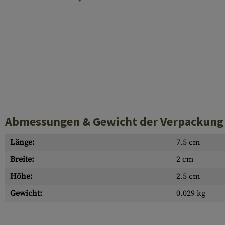
Hülsenauswurfschilde
Reinigungskits
Laufhüllen
Gasblöcke
Abdeckungen für Verschlussöffnungen
Diverses
Abmessungen & Gewicht der Verpackung
Länge:
7.5 cm
Breite:
2 cm
Höhe:
2.5 cm
Gewicht:
0.029 kg