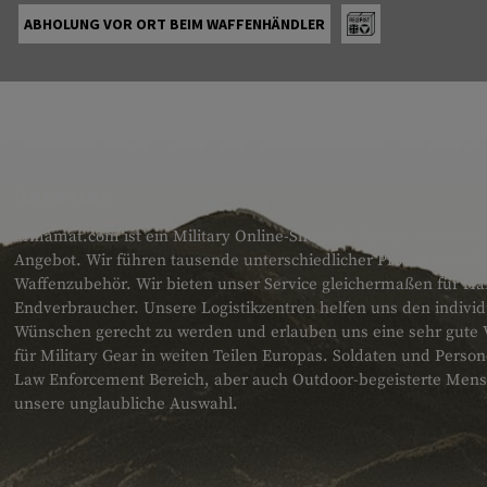
ABHOLUNG VOR ORT BEIM WAFFENHÄNDLER
ÜBER UNS
armamat.com ist ein Military Online-Shop für Europa mit einem
Angebot. Wir führen tausende unterschiedlicher Produkte für T
Waffenzubehör. Wir bieten unser Service gleichermaßen für H
Endverbraucher. Unsere Logistikzentren helfen uns den individ
Wünschen gerecht zu werden und erlauben uns eine sehr gute 
für Military Gear in weiten Teilen Europas. Soldaten und Pers
Law Enforcement Bereich, aber auch Outdoor-begeisterte Men
unsere unglaubliche Auswahl.