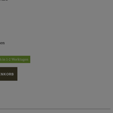
ten
h in 1-2 Werktagen
ENKORB