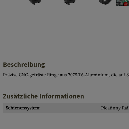
Hülsenauswurfschilde
Reinigungskits
Laufhüllen
Gasblöcke
Abdeckungen für Verschlussöffnungen
Diverses
Beschreibung
Präzise CNC-gefräste Ringe aus 7075-T6-Aluminium, die auf 
Zusätzliche Informationen
Schienensystem:
Picatinny Rai