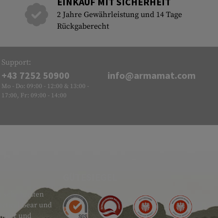
EINKAUF MIT SICHERHEIT
2 Jahre Gewährleistung und 14 Tage
Rückgaberecht
Support:
+43 7252 50900
info@armamat.com
Mo - Do: 09:00 - 12:00 & 13:00 -
17:00, Fr: 09:00 - 14:00
GÜTESIEGEL
 sehr breiten
actical Gear und
ändler und