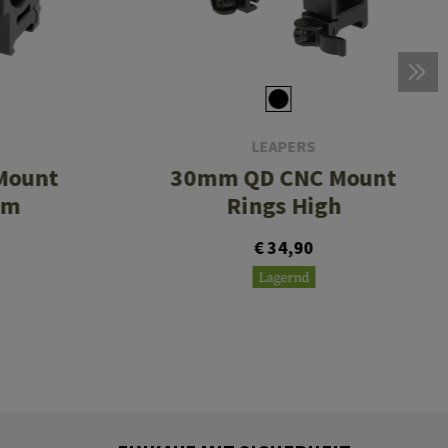
LEAPERS
Mount
30mm QD CNC Mount
um
Rings High
€ 34,90
Lagernd