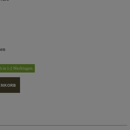
ten
h in 1-2 Werktagen
ENKORB