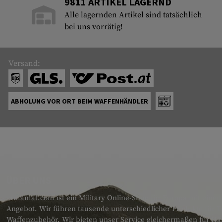
9811 ARTIKEL LAGERND
Alle lagernden Artikel sind tatsächlich
bei uns vorrätig!
Versand:
ABHOLUNG VOR ORT BEIM WAFFENHÄNDLER
ÜBER UNS
armamat.com ist ein Military Online-Shop für Europa mit einem
Angebot. Wir führen tausende unterschiedlicher Produkte für T
Waffenzubehör. Wir bieten unser Service gleichermaßen für H