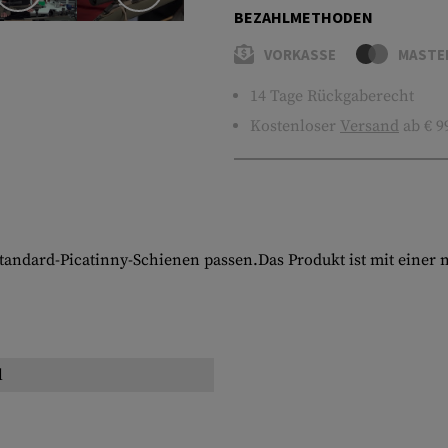
BEZAHLMETHODEN
VORKASSE
MASTE
14 Tage Rückgaberecht
Kostenloser
Versand
ab € 9
Standard-Picatinny-Schienen passen.Das Produkt ist mit einer
l