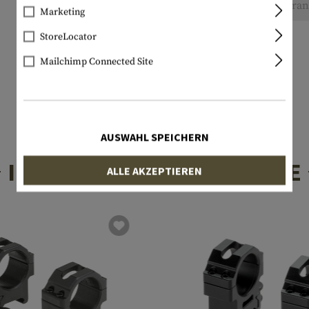
Keine Bewertungen gefunden. Gehen Sie voran 
Marketing
StoreLocator
Mailchimp Connected Site
AUSWAHL SPEICHERN
INTERESSANTE PRODUKTE
ALLE AKZEPTIEREN