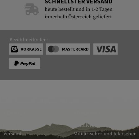
SCHNELLSTER VERSAND
heute bestellt und in 1-2 Tagen
innerhalb Österreich geliefert
Bezahlmethoden:
VORKASSE
MASTERCARD
SERVICE
ARMAMAT
Kontakt
Händlerbereich
Versand
Militärischer und taktischer