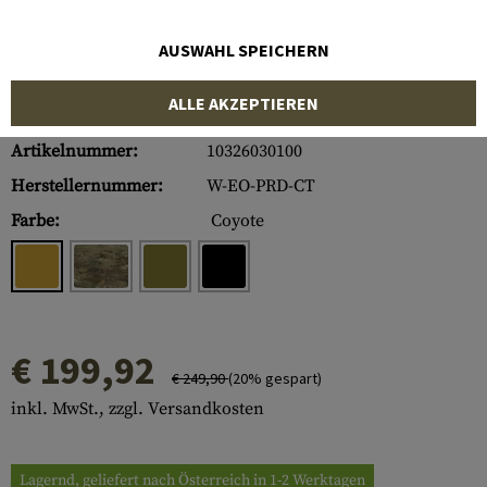
AUSWAHL SPEICHERN
ALLE AKZEPTIEREN
Artikelnummer:
10326030100
Herstellernummer:
W-EO-PRD-CT
Farbe:
Coyote
€ 199,92
€ 249,90
(20% gespart)
inkl. MwSt., zzgl. Versandkosten
Lagernd, geliefert nach Österreich in 1-2 Werktagen