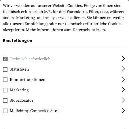
Wir verwenden auf unserer Website Cookies. Einige von ihnen sind
technisch erforderlich (z.B. für den Warenkorb, Filter, etc.), während
andere Marketing- und Analysezwecke dienen. Sie können entweder
alle (unsere Empfehlung) oder nur technisch erforderliche Cookies
akzeptieren.
Mehr Informationen zum Datenschutz lesen.
Einstellungen
Home
Waffenzubehör
Mündungsgeräte
Kompensatore
Technisch erforderlich
Leapers
Statistiken
PRO AR15 Stubby
Komfortfunktionen
Muzzle Brake .223/5.56,
1/2'x28
Marketing
StoreLocator
Mailchimp Connected Site