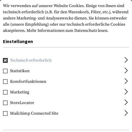
Wir verwenden auf unserer Website Cookies. Einige von ihnen sind
technisch erforderlich (z.B. für den Warenkorb, Filter, etc.), während
andere Marketing- und Analysezwecke dienen. Sie können entweder
alle (unsere Empfehlung) oder nur technisch erforderliche Cookies
akzeptieren.
Mehr Informationen zum Datenschutz lesen.
Einstellungen
Home
Tactical Gear
Riemen
Sling Swivels
RED Rapid 
Technisch erforderlich
Blue Force Gear
Statistiken
RED Rapid Emergency
Komfortfunktionen
Detachment Swivel 1
Inch
Marketing
StoreLocator
Mailchimp Connected Site