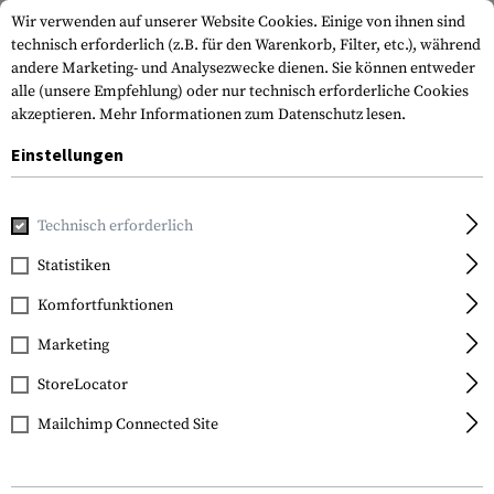
Wir verwenden auf unserer Website Cookies. Einige von ihnen sind
technisch erforderlich (z.B. für den Warenkorb, Filter, etc.), während
andere Marketing- und Analysezwecke dienen. Sie können entweder
alle (unsere Empfehlung) oder nur technisch erforderliche Cookies
akzeptieren.
Mehr Informationen zum Datenschutz lesen.
Einstellungen
Home
Tactical Gear
Riemen
Sling Swivels
RED Rapid 
Technisch erforderlich
Blue Force Gear
Statistiken
RED Rapid Emergency
Komfortfunktionen
Detachment Swivel 1.25
Inch
Marketing
StoreLocator
Mailchimp Connected Site