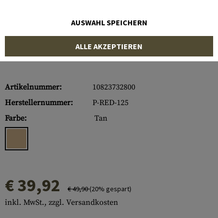
AUSWAHL SPEICHERN
ALLE AKZEPTIEREN
Artikelnummer:
10823732800
Herstellernummer:
P-RED-125
Farbe:
Tan
€ 39,92
€ 49,90
(20% gespart)
inkl. MwSt., zzgl. Versandkosten