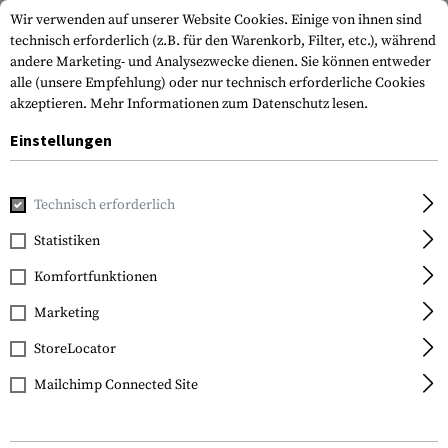
Wir verwenden auf unserer Website Cookies. Einige von ihnen sind
technisch erforderlich (z.B. für den Warenkorb, Filter, etc.), während
andere Marketing- und Analysezwecke dienen. Sie können entweder
alle (unsere Empfehlung) oder nur technisch erforderliche Cookies
akzeptieren.
Mehr Informationen zum Datenschutz lesen.
Einstellungen
Home
Outdoor & Survival
Erste Hilfe
Tourniquets
SBT
Technisch erforderlich
Skala Medica
Statistiken
SBT Stop Bleed
Komfortfunktionen
Tourniquet
Marketing
StoreLocator
Mailchimp Connected Site