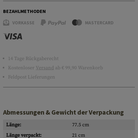
BEZAHLMETHODEN
VORKASSE
MASTERCARD
14 Tage Rückgaberecht
Kostenloser
Versand
ab € 99,90 Warenkorb
Feldpost Lieferungen
Abmessungen & Gewicht der Verpackung
Länge:
77.5 cm
Länge verpackt:
21 cm