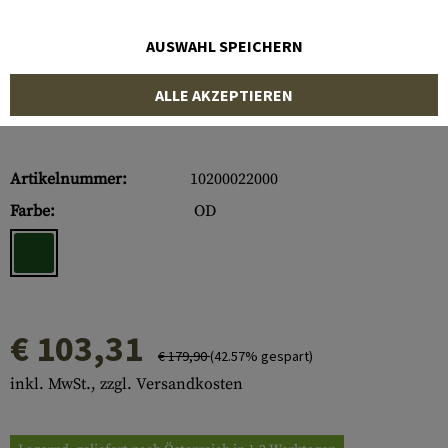
AUSWAHL SPEICHERN
ALLE AKZEPTIEREN
Artikelnummer:
10200022000
Farbe:
OD
€ 103,31
€ 179,90
(42.57% gespart)
inkl. MwSt., zzgl. Versandkosten