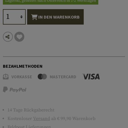
Lagernd, geliefert nach Österreich in 1-2 Werktagen
IN DEN WARENKORB
BEZAHLMETHODEN
VORKASSE
MASTERCARD
14 Tage Rückgaberecht
Kostenloser
Versand
ab € 99,90 Warenkorb
Feldpost Lieferungen