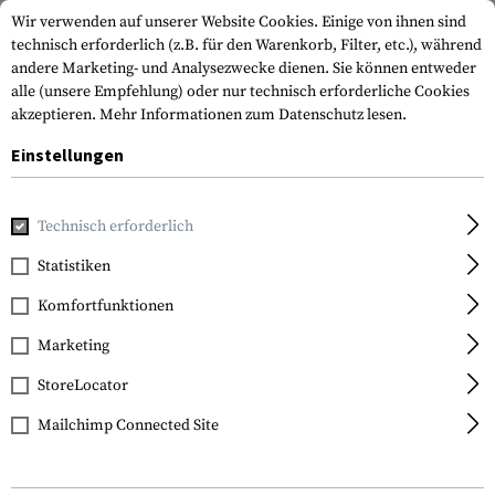
Wir verwenden auf unserer Website Cookies. Einige von ihnen sind
technisch erforderlich (z.B. für den Warenkorb, Filter, etc.), während
andere Marketing- und Analysezwecke dienen. Sie können entweder
alle (unsere Empfehlung) oder nur technisch erforderliche Cookies
akzeptieren.
Mehr Informationen zum Datenschutz lesen.
Einstellungen
Home
Tactical Gear
Holster
Oberschenkelholster
SE
Technisch erforderlich
Blackhawk
Statistiken
SERPA Holster für
Komfortfunktionen
P220/225/226/228/229
Left
Marketing
StoreLocator
Mailchimp Connected Site