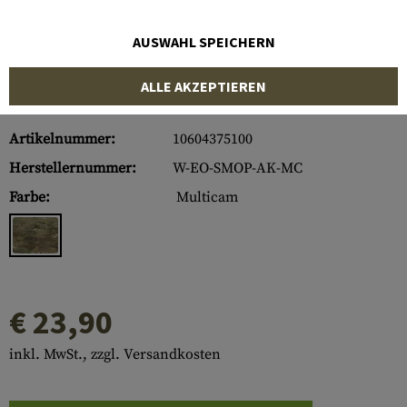
AUSWAHL SPEICHERN
ALLE AKZEPTIEREN
Artikelnummer:
10604375100
Herstellernummer:
W-EO-SMOP-AK-MC
Farbe:
Multicam
€ 23,90
inkl. MwSt., zzgl. Versandkosten