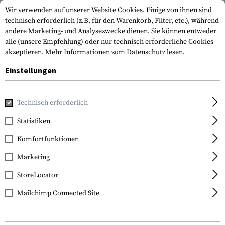
Wir verwenden auf unserer Website Cookies. Einige von ihnen sind
technisch erforderlich (z.B. für den Warenkorb, Filter, etc.), während
andere Marketing- und Analysezwecke dienen. Sie können entweder
alle (unsere Empfehlung) oder nur technisch erforderliche Cookies
akzeptieren.
Mehr Informationen zum Datenschutz lesen.
Einstellungen
Home
Tactical Gear
Pouches
Magazintaschen
Geweh
Technisch erforderlich
Warrior
Statistiken
Single Open Mag Pouch
Komfortfunktionen
AK 7.62mm
Marketing
StoreLocator
Mailchimp Connected Site