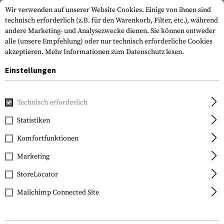
Wir verwenden auf unserer Website Cookies. Einige von ihnen sind
technisch erforderlich (z.B. für den Warenkorb, Filter, etc.), während
andere Marketing- und Analysezwecke dienen. Sie können entweder
alle (unsere Empfehlung) oder nur technisch erforderliche Cookies
akzeptieren.
Mehr Informationen zum Datenschutz lesen.
Einstellungen
Home
Tactical Gear
Patches & Aufnäher
Gummi-Patche
Technisch erforderlich
JTG
Statistiken
Slovenia Flag Rubber
Komfortfunktionen
Patch
Marketing
StoreLocator
Mailchimp Connected Site