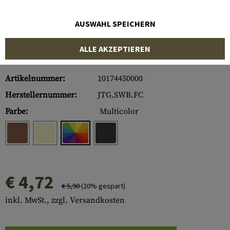
AUSWAHL SPEICHERN
ALLE AKZEPTIEREN
Artikelnummer:
10174450000
Herstellernummer:
JTG.SWB.FC
Farbe:
Multicolor
€ 4,72
€ 5,90
(20% gespart)
inkl. MwSt., zzgl. Versandkosten