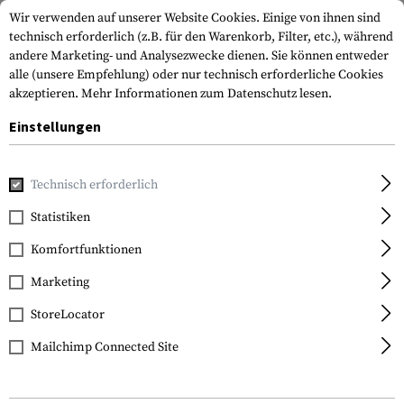
Wir verwenden auf unserer Website Cookies. Einige von ihnen sind
technisch erforderlich (z.B. für den Warenkorb, Filter, etc.), während
andere Marketing- und Analysezwecke dienen. Sie können entweder
alle (unsere Empfehlung) oder nur technisch erforderliche Cookies
akzeptieren.
Mehr Informationen zum Datenschutz lesen.
Einstellungen
Home
Tactical Gear
Patches & Aufnäher
Gummi-Patche
Technisch erforderlich
JTG
Statistiken
SOF Skull Badge Rubber
Komfortfunktionen
Patch
Marketing
StoreLocator
Mailchimp Connected Site