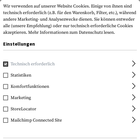
Wir verwenden auf unserer Website Cookies. Einige von ihnen sind
technisch erforderlich (z.B. für den Warenkorb, Filter, etc.), während
andere Marketing- und Analysezwecke dienen. Sie können entweder
alle (unsere Empfehlung) oder nur technisch erforderliche Cookies
akzeptieren.
Mehr Informationen zum Datenschutz lesen.
Einstellungen
Home
Waffenzubehör
Optik & Zielvorrichtungen
Kimme
Technisch erforderlich
Glock
Statistiken
Steel Rear Sight 6.5mm
Komfortfunktionen
Fluorescent
Marketing
StoreLocator
Mailchimp Connected Site