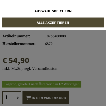
AUSWAHL SPEICHERN
ALLE AKZEPTIEREN
Artikelnummer:
10266400000
Herstellernummer:
6879
€ 54,90
inkl. MwSt., zzgl. Versandkosten
Lagernd, geliefert nach Österreich in 1-2 Werktagen
IN DEN WARENKORB