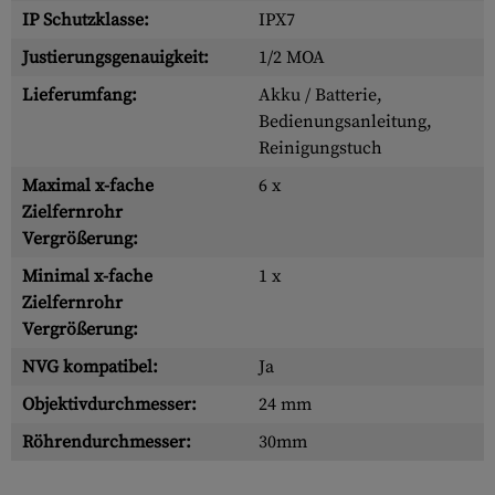
IP Schutzklasse:
IPX7
Justierungsgenauigkeit:
1/2 MOA
Lieferumfang:
Akku / Batterie,
Bedienungsanleitung,
Reinigungstuch
Maximal x-fache
6 x
Zielfernrohr
Vergrößerung:
Minimal x-fache
1 x
Zielfernrohr
Vergrößerung:
NVG kompatibel:
Ja
Objektivdurchmesser:
24 mm
Röhrendurchmesser:
30mm