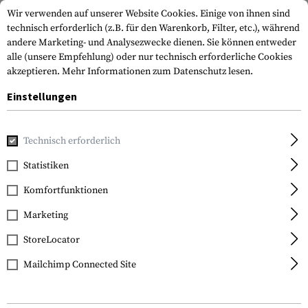
Wir verwenden auf unserer Website Cookies. Einige von ihnen sind
technisch erforderlich (z.B. für den Warenkorb, Filter, etc.), während
andere Marketing- und Analysezwecke dienen. Sie können entweder
alle (unsere Empfehlung) oder nur technisch erforderliche Cookies
akzeptieren.
Mehr Informationen zum Datenschutz lesen.
Einstellungen
Home
Waffenzubehör
Optik & Zielvorrichtungen
Zielfe
Technisch erforderlich
Vortex Optics
Statistiken
Strike Eagle 1-6x24 AR-
Komfortfunktionen
BDC3
Marketing
StoreLocator
Mailchimp Connected Site