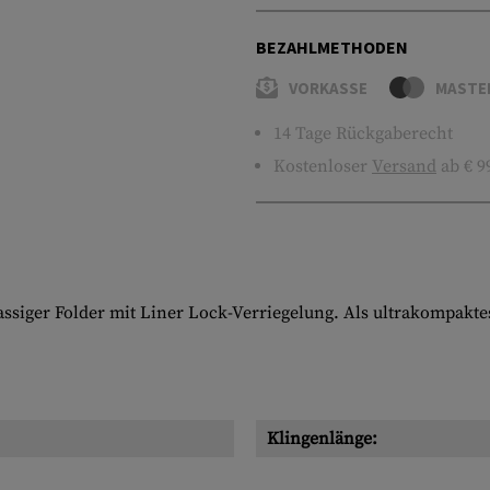
BEZAHLMETHODEN
VORKASSE
MASTE
14 Tage Rückgaberecht
Kostenloser
Versand
ab € 9
inrassiger Folder mit Liner Lock-Verriegelung. Als ultrakompak
Klingenlänge: