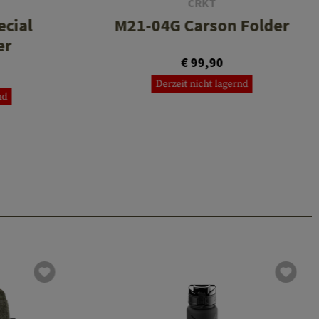
CRKT
cial
M21-04G Carson Folder
er
€ 99,90
Derzeit nicht lagernd
nd