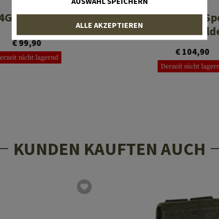
AUSWAHL SPEICHERN
CRKT
CRKT
4G Carson Folder
M16-13SFG Spe
ALLE AKZEPTIEREN
Forces Fold
€ 99,90
€ 104,90
erzeit nicht lagernd
Derzeit nicht lager
KUNDEN KAUFTEN AUCH