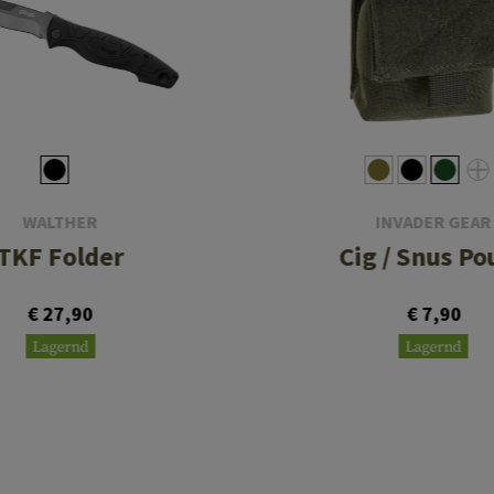
WALTHER
INVADER GEAR
TKF Folder
Cig / Snus Po
€ 27,90
€ 7,90
Lagernd
Lagernd