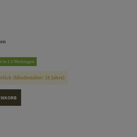
ten
h in 1-2 Werktagen
rlich (Mindestalter: 18 Jahre)
ENKORB