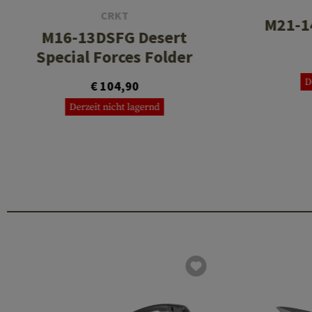
CRKT
M21-1
M16-13DSFG Desert
Special Forces Folder
D
€ 104,90
Derzeit nicht lagernd