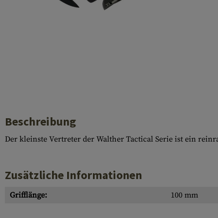
Hülsenauswurfschilde
Reinigungskits
Laufhüllen
Gasblöcke
Abdeckungen für Verschlussöffnungen
Diverses
Beschreibung
Der kleinste Vertreter der Walther Tactical Serie ist ein re
Zusätzliche Informationen
Grifflänge:
100 mm