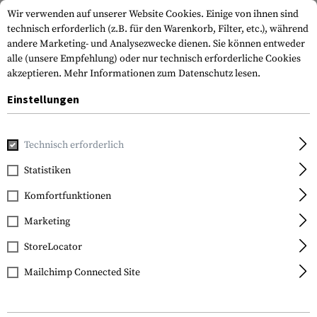
Wir verwenden auf unserer Website Cookies. Einige von ihnen sind
technisch erforderlich (z.B. für den Warenkorb, Filter, etc.), während
andere Marketing- und Analysezwecke dienen. Sie können entweder
alle (unsere Empfehlung) oder nur technisch erforderliche Cookies
akzeptieren.
Mehr Informationen zum Datenschutz lesen.
Einstellungen
Home
Outdoor & Survival
Licht
Taschenlampen
Switc
Technisch erforderlich
Princeton Tec
Statistiken
Switch Rail IW
Komfortfunktionen
Marketing
StoreLocator
Mailchimp Connected Site