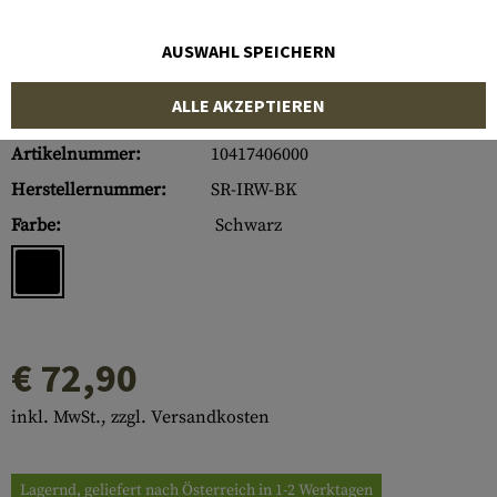
AUSWAHL SPEICHERN
ALLE AKZEPTIEREN
Artikelnummer:
10417406000
Herstellernummer:
SR-IRW-BK
Farbe:
Schwarz
€ 72,90
inkl. MwSt., zzgl. Versandkosten
Lagernd, geliefert nach Österreich in 1-2 Werktagen