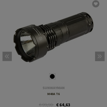
SUNWAYMAN
M40A T6
€ 99,90
€ 64,63