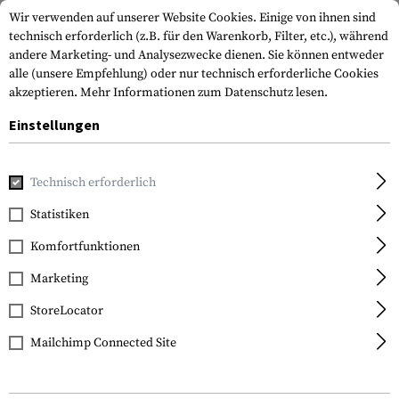
Wir verwenden auf unserer Website Cookies. Einige von ihnen sind
technisch erforderlich (z.B. für den Warenkorb, Filter, etc.), während
andere Marketing- und Analysezwecke dienen. Sie können entweder
alle (unsere Empfehlung) oder nur technisch erforderliche Cookies
akzeptieren.
Mehr Informationen zum Datenschutz lesen.
Einstellungen
Home
Tactical Gear
Patches & Aufnäher
Gummi-Patche
Technisch erforderlich
Armamat
Statistiken
Switzerland Rubber
Komfortfunktionen
Patch Multicam
Marketing
StoreLocator
Mailchimp Connected Site