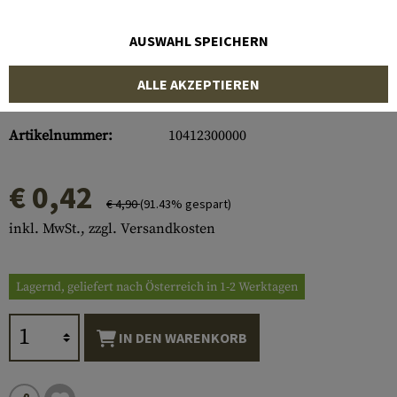
AUSWAHL SPEICHERN
ALLE AKZEPTIEREN
Artikelnummer:
10412300000
€ 0,42
€ 4,90
(91.43% gespart)
inkl. MwSt., zzgl. Versandkosten
Lagernd, geliefert nach Österreich in 1-2 Werktagen
IN DEN WARENKORB