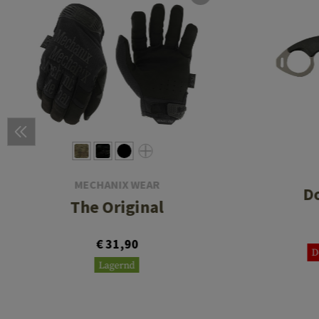
MECHANIX WEAR
Do
The Original
€ 31,90
D
Lagernd