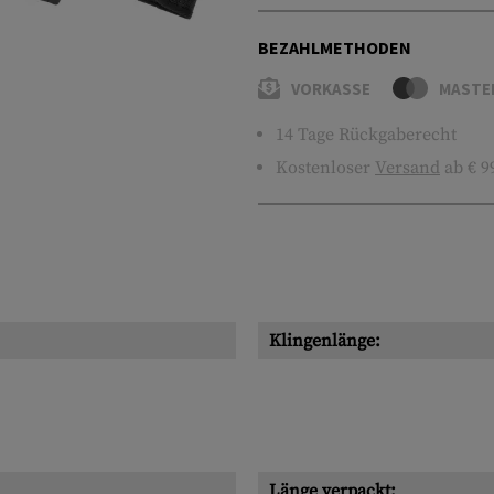
BEZAHLMETHODEN
VORKASSE
MASTE
14 Tage Rückgaberecht
Kostenloser
Versand
ab € 9
Klingenlänge:
Länge verpackt: