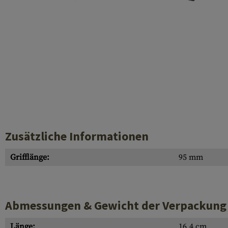
Hülsenauswurfschilde
Reinigungskits
Laufhüllen
Gasblöcke
Abdeckungen für Verschlussöffnungen
Diverses
Zusätzliche Informationen
Grifflänge:
95 mm
Abmessungen & Gewicht der Verpackung
Länge:
16.4 cm