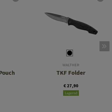
WALTHER
 Pouch
TKF Folder
€ 27,90
Lagernd