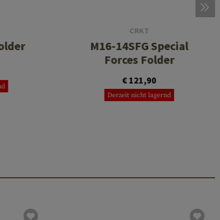
CRKT
older
M16-14SFG Special
Forces Folder
€ 121,90
nd
Derzeit nicht lagernd