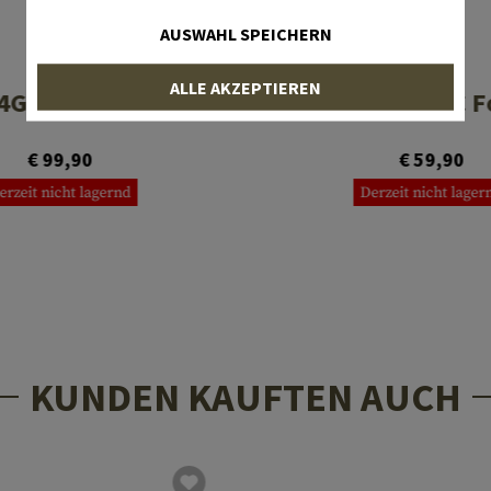
AUSWAHL SPEICHERN
CRKT
CRKT
ALLE AKZEPTIEREN
4G Carson Folder
M16-01Z EDC F
€ 99,90
€ 59,90
erzeit nicht lagernd
Derzeit nicht lager
KUNDEN KAUFTEN AUCH