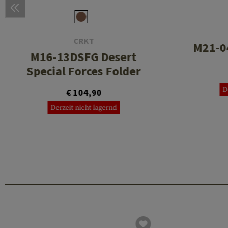
CRKT
M21-0
M16-13DSFG Desert
Special Forces Folder
D
€ 104,90
Derzeit nicht lagernd