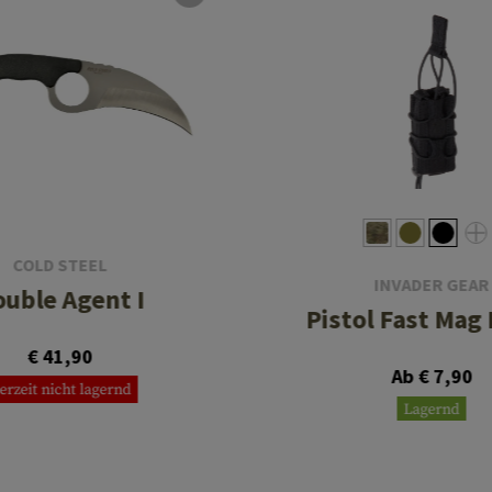
COLD STEEL
INVADER GEAR
uble Agent I
Pistol Fast Mag
€ 41,90
Ab € 7,90
erzeit nicht lagernd
Lagernd