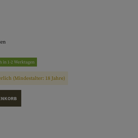
ten
h in 1-2 Werktagen
rlich (Mindestalter: 18 Jahre)
ENKORB