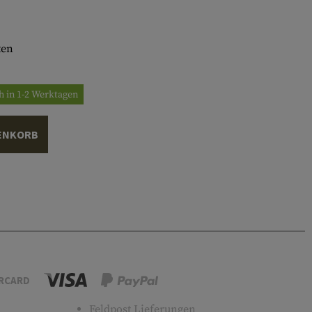
ten
h in 1-2 Werktagen
ENKORB
RCARD
Feldpost Lieferungen