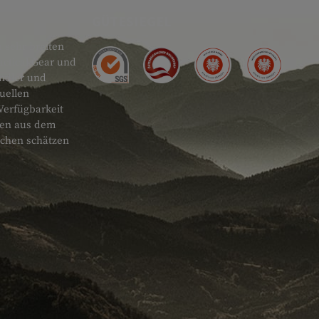
GÜTESIEGEL
 sehr breiten
actical Gear und
ändler und
uellen
Verfügbarkeit
onen aus dem
schen schätzen