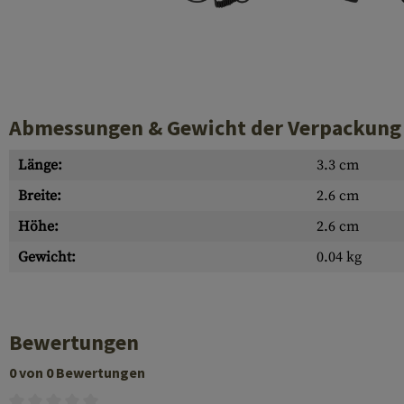
Hülsenauswurfschilde
Reinigungskits
Laufhüllen
Gasblöcke
Abmessungen & Gewicht der Verpackung
Abdeckungen für Verschlussöffnungen
Länge:
3.3 cm
Diverses
Breite:
2.6 cm
Höhe:
2.6 cm
Gewicht:
0.04 kg
Bewertungen
0 von 0 Bewertungen