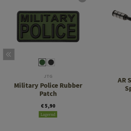
JTG
AR S
Military Police Rubber
S
Patch
€ 5,90
Lagernd