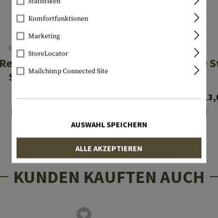
Statistiken
Komfortfunktionen
Marketing
NITECORE
FENIX
StoreLocator
Remote Pressure
AER-03 Remote S
Mailchimp Connected Site
Switch
2.0
€ 19,90
€ 24,90
€ 13,
Lagernd
Lagernd
AUSWAHL SPEICHERN
ALLE AKZEPTIEREN
KUNDEN KAUFTEN AUCH