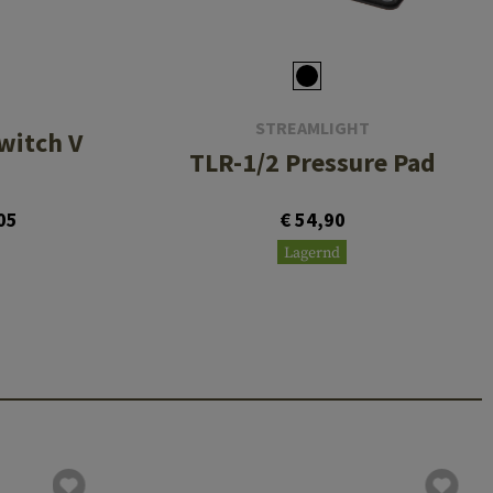
STREAMLIGHT
witch V
TLR-1/2 Pressure Pad
05
€ 54,90
Lagernd