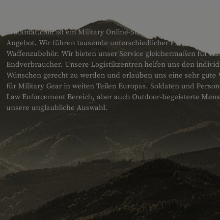
ÜBER UNS
armamat.com ist ein Military Online-Shop für Europa mit einem
Angebot. Wir führen tausende unterschiedlicher Produkte für T
Waffenzubehör. Wir bieten unser Service gleichermaßen für H
Endverbraucher. Unsere Logistikzentren helfen uns den individ
Wünschen gerecht zu werden und erlauben uns eine sehr gute 
für Military Gear in weiten Teilen Europas. Soldaten und Pers
Law Enforcement Bereich, aber auch Outdoor-begeisterte Men
unsere unglaubliche Auswahl.