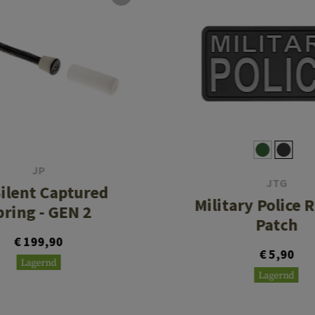
JP
JTG
ilent Captured
Military Police 
pring - GEN 2
Patch
€ 199,90
€ 5,90
Lagernd
Lagernd