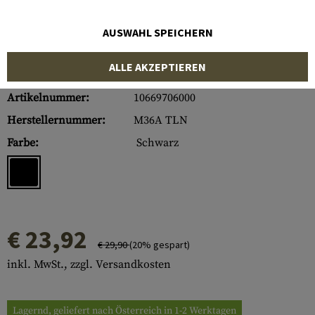
AUSWAHL SPEICHERN
ALLE AKZEPTIEREN
Artikelnummer:
10669706000
Herstellernummer:
M36A TLN
Farbe:
Schwarz
€ 23,92
€ 29,90
(20% gespart)
inkl. MwSt., zzgl. Versandkosten
Lagernd, geliefert nach Österreich in 1-2 Werktagen