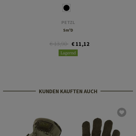
PETZL
Sm'D
€ 13,90
€ 11,12
Lagernd
KUNDEN KAUFTEN AUCH