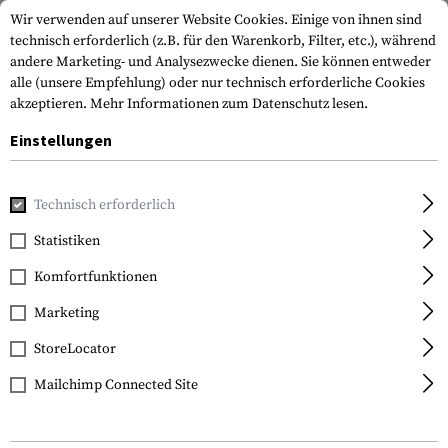
Wir verwenden auf unserer Website Cookies. Einige von ihnen sind
technisch erforderlich (z.B. für den Warenkorb, Filter, etc.), während
andere Marketing- und Analysezwecke dienen. Sie können entweder
alle (unsere Empfehlung) oder nur technisch erforderliche Cookies
akzeptieren.
Mehr Informationen zum Datenschutz lesen.
Einstellungen
Home
Ausrüstung
Kletterausrüstung
Karabiner
WILL
Technisch erforderlich
Petzl
Statistiken
WILLIAM Triact-Lock
Komfortfunktionen
Marketing
StoreLocator
Mailchimp Connected Site