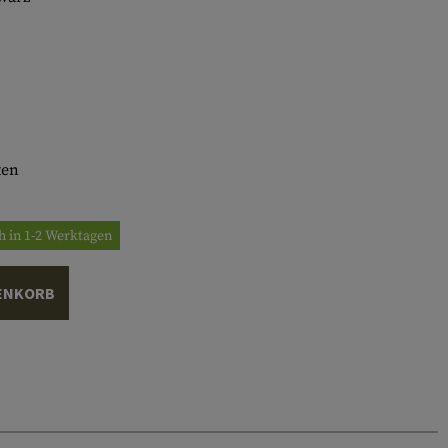
ten
h in 1-2 Werktagen
ENKORB