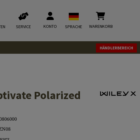
KONTO
WARENKORB
TEN
SERVICE
SPRACHE
HÄNDLERBEREICH
tivate Polarized
0806000
ZN08
warz