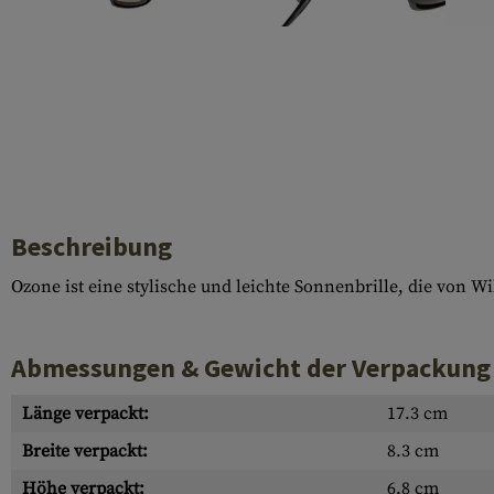
Hülsenauswurfschilde
Reinigungskits
Laufhüllen
Gasblöcke
Abdeckungen für Verschlussöffnungen
Diverses
Beschreibung
Ozone ist eine stylische und leichte Sonnenbrille, die von W
Abmessungen & Gewicht der Verpackung
Länge verpackt:
17.3 cm
Breite verpackt:
8.3 cm
Höhe verpackt:
6.8 cm