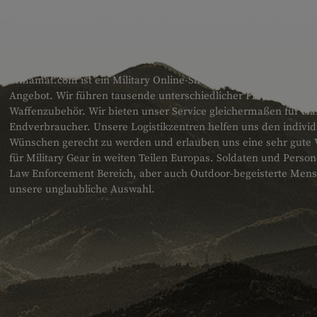
ÜBER UNS
armamat.com ist ein Military Online-Shop für Europa mit einem
Angebot. Wir führen tausende unterschiedlicher Produkte für T
Waffenzubehör. Wir bieten unser Service gleichermaßen für H
Endverbraucher. Unsere Logistikzentren helfen uns den individ
Wünschen gerecht zu werden und erlauben uns eine sehr gute 
für Military Gear in weiten Teilen Europas. Soldaten und Pers
Law Enforcement Bereich, aber auch Outdoor-begeisterte Men
unsere unglaubliche Auswahl.