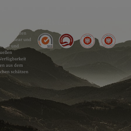
GÜTESIEGEL
 sehr breiten
actical Gear und
ändler und
uellen
Verfügbarkeit
onen aus dem
schen schätzen