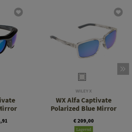
WILEY X
ivate
WX Alfa Captivate
Mirror
Polarized Blue Mirror
,91
€ 209,00
Lagernd