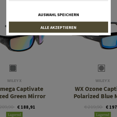
AUSWAHL SPEICHERN
ALLE AKZEPTIEREN
WILEY X
WILEY X
mega Captivate
WX Ozone Capt
ized Green Mirror
Polarized Blue 
 209,90
€ 219,90
€ 188,91
€ 197
Lagernd
Lagernd