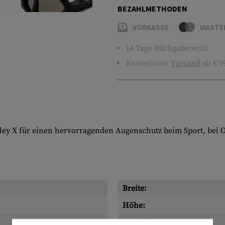
BEZAHLMETHODEN
VORKASSE
MASTE
14 Tage Rückgaberecht
Kostenloser
Versand
ab € 9
iley X für einen hervorragenden Augenschutz beim Sport, bei O
Breite:
Höhe:
Gewicht: