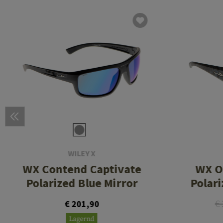
WILEY X
WX Contend Captivate
WX O
Polarized Blue Mirror
Polar
€
€ 201,90
Lagernd