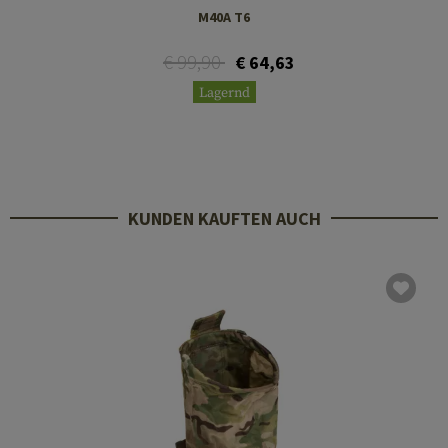
M40A T6
€ 99,90
€ 64,63
Lagernd
KUNDEN KAUFTEN AUCH