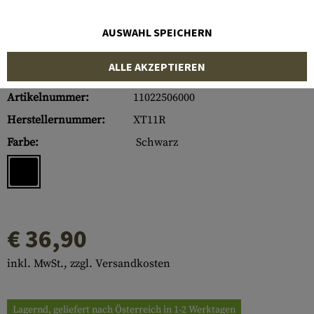
AUSWAHL SPEICHERN
ALLE AKZEPTIEREN
Artikelnummer:
11022506000
Herstellernummer:
XT11R
Farbe:
Schwarz
€ 36,90
inkl. MwSt., zzgl. Versandkosten
Lagernd, geliefert nach Österreich in 1-2 Werktagen