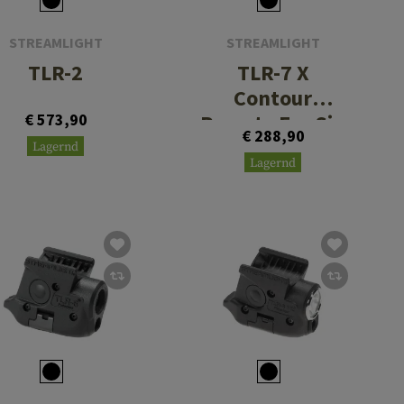
STREAMLIGHT
STREAMLIGHT
TLR-2
TLR-7 X
Contour
€ 573,90
Remote For Sig
€ 288,90
Sauer P320
Lagernd
Lagernd
XCARRY Frame