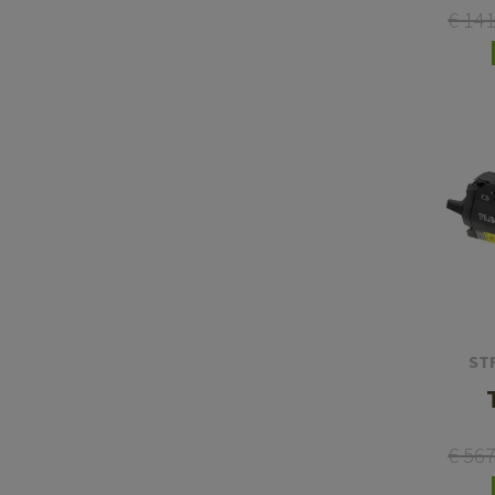
€ 14
ST
€ 56