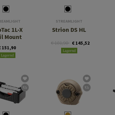
REAMLIGHT
STREAMLIGHT
oTac 1L-X
Strion DS HL
il Mount
€ 181,90
€ 145,52
€ 151,90
Lagernd
Lagernd