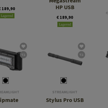
MegaStream
HP USB
€ 189,90
€
Lagernd
€ 189,90
Lagernd
REAMLIGHT
STREAMLIGHT
lipmate
Stylus Pro USB