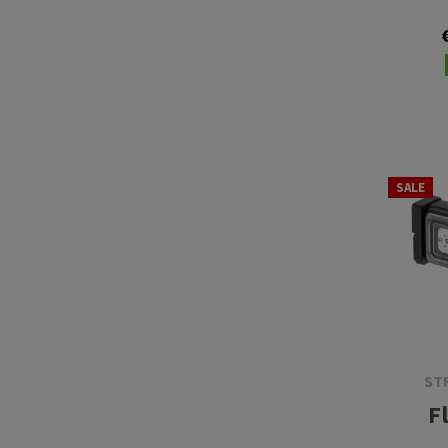
SALE
ST
F