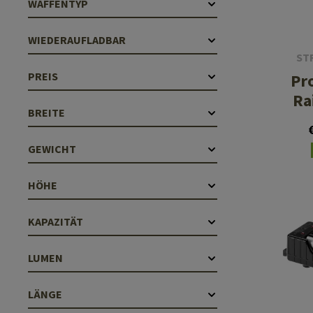
WAFFENTYP
Hülsenauswurfschilde
Reinigungskits
WIEDERAUFLADBAR
Laufhüllen
ST
Gasblöcke
PREIS
Pr
Ra
Abdeckungen für Verschlussöffnungen
BREITE
Diverses
GEWICHT
HÖHE
KAPAZITÄT
LUMEN
LÄNGE