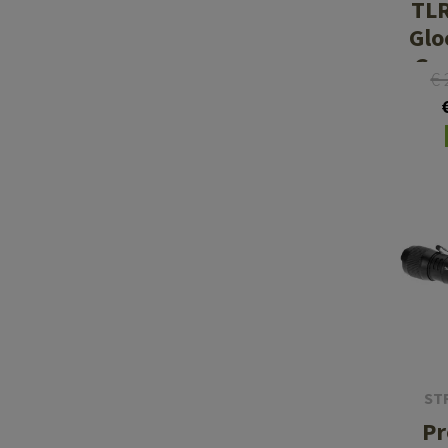
TLR
Glo
Gre
€
ST
Pr