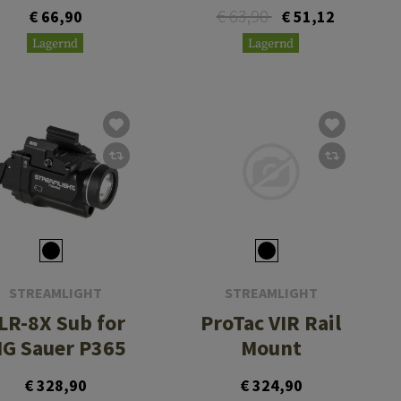
€ 63,90
€ 66,90
€ 51,12
Lagernd
Lagernd
STREAMLIGHT
STREAMLIGHT
LR-8X Sub for
ProTac VIR Rail
IG Sauer P365
Mount
€ 328,90
€ 324,90