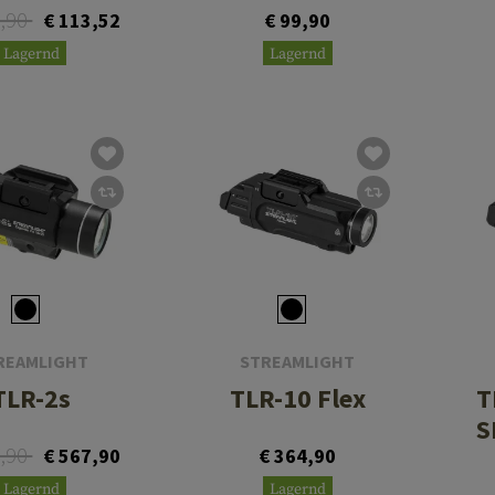
1,90
€ 113,52
€ 99,90
Lagernd
Lagernd
REAMLIGHT
STREAMLIGHT
TLR-2s
TLR-10 Flex
T
S
7,90
€ 567,90
€ 364,90
Lagernd
Lagernd