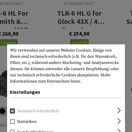
REAMLIGHT
STREAMLIGHT
-6 HL For
TLR-6 HL G for
mith &
Glock 43X / 48
S
sson M&P
Green Laser
€ 260,90
€ 254,90
eld Green
Lagernd
Lagernd
Laser
Wir verwenden auf unserer Website Cookies. Einige von
ihnen sind technisch erforderlich (z.B. für den Warenkorb,
Filter, etc.), während andere Marketing- und Analysezwecke
dienen. Sie können entweder alle (unsere Empfehlung) oder
nur technisch erforderliche Cookies akzeptieren.
Mehr
Informationen zum Datenschutz lesen.
Einstellungen
Technisch erforderlich
Statistiken
REAMLIGHT
STREAMLIGHT