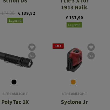
Strion DS
TLR-3 X for
1913 Rails
 174,90
€ 139,92
€ 137,90
Lagernd
Lagernd
SALE
STREAMLIGHT
STREAMLIGHT
PolyTac 1X
Syclone Jr