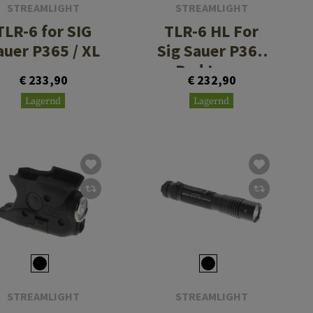
STREAMLIGHT
STREAMLIGHT
TLR-6 for SIG
TLR-6 HL For
auer P365 / XL
Sig Sauer P365
Red Laser
€ 233,90
€ 232,90
Lagernd
Lagernd
STREAMLIGHT
STREAMLIGHT