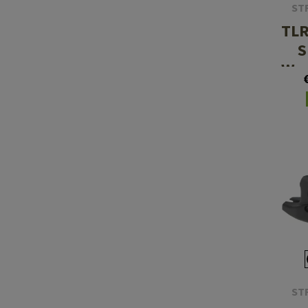
ST
TLR
S
We
Shi
ST