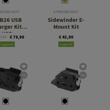
REAMLIGHT
STREAMLIGHT
-B26 USB
Sidewinder E-
arger Kit
Mount Kit
USB
9,90
€ 79,90
€ 43,90
Lagernd
Lagernd