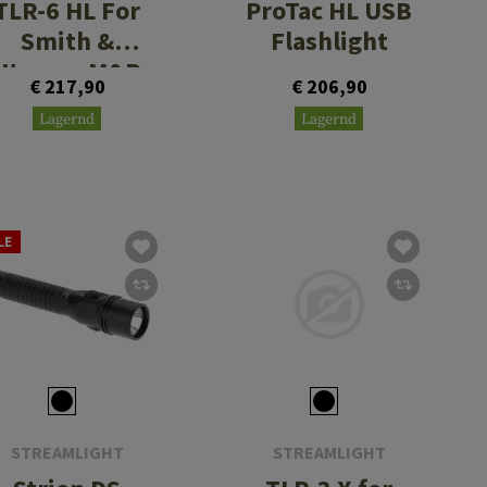
TLR-6 HL For
ProTac HL USB
Smith &
Flashlight
Wesson M&P
€ 217,90
€ 206,90
Shield Red
Lagernd
Lagernd
Laser
LE
STREAMLIGHT
STREAMLIGHT