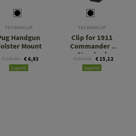
TECHNACLIP
TECHNACLIP
Pug Handgun
Clip for 1911
olster Mount
Commander /
Standard
€ 14,90
€ 34,90
€ 6,83
€ 15,12
Frames
Lagernd
Lagernd