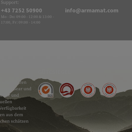
Support:
+43 7252 50900
info@armamat.com
Mo - Do: 09:00 - 12:00 & 13:00 -
17:00, Fr: 09:00 - 14:00
GÜTESIEGEL
 sehr breiten
actical Gear und
ändler und
uellen
Verfügbarkeit
onen aus dem
schen schätzen