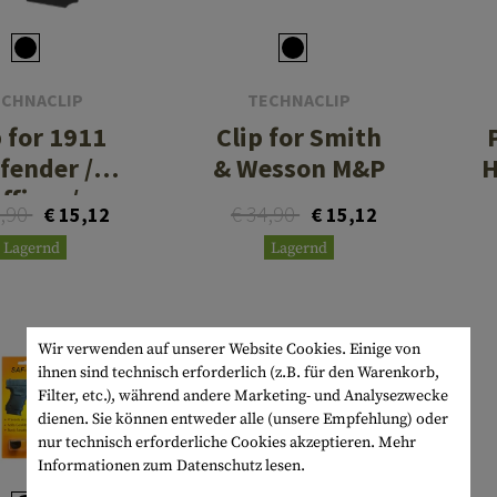
inseneinsätze
en
ärfer
s
RTEIDIGUNG
Montagen
Notfallausrüstung
Körperpflege
WERKZEUGE
Multitools
s
hör
ens
DISE
Zubehör
Macheten
HÄNGEMATTEN
ECHNACLIP
TECHNACLIP
e
tel
latten
Beile
ISOMATTEN
p for 1911
Clip for Smith
lag & Reinigung
atronen
Sägen
UHREN
fender /
& Wesson M&P
H
fficer /
Schaufeln
KOMPASSE
4,90
€ 34,90
€ 15,12
€ 15,12
ompact
Lagernd
Lagernd
Diverses
PARACORD
Paracord Bracelets
Armbänder
SALE
Wir verwenden auf unserer Website Cookies. Einige von
ihnen sind technisch erforderlich (z.B. für den Warenkorb,
Filter, etc.), während andere Marketing- und Analysezwecke
dienen. Sie können entweder alle (unsere Empfehlung) oder
nur technisch erforderliche Cookies akzeptieren.
Mehr
Informationen zum Datenschutz lesen.