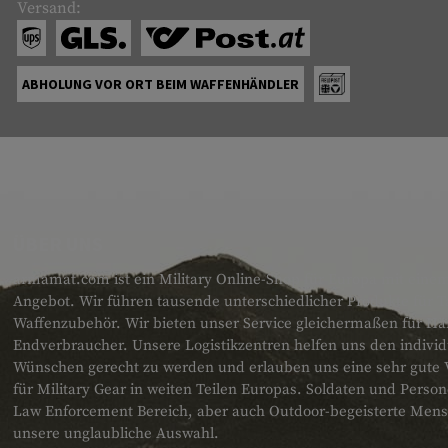
Versand:
ABHOLUNG VOR ORT BEIM WAFFENHÄNDLER
ÜBER UNS
armamat.com ist ein Military Online-Shop für Europa mit einem
Angebot. Wir führen tausende unterschiedlicher Produkte für T
Waffenzubehör. Wir bieten unser Service gleichermaßen für H
Endverbraucher. Unsere Logistikzentren helfen uns den individ
Wünschen gerecht zu werden und erlauben uns eine sehr gute 
für Military Gear in weiten Teilen Europas. Soldaten und Pers
Law Enforcement Bereich, aber auch Outdoor-begeisterte Men
unsere unglaubliche Auswahl.