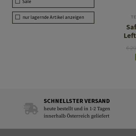
Sale
Hülsenauswurfschilde
Reinigungskits
T
nur lagernde Artikel anzeigen
Laufhüllen
Sa
Gasblöcke
Lef
Abdeckungen für Verschlussöffnungen
€ 2
Diverses
SCHNELLSTER VERSAND
heute bestellt und in 1-2 Tagen
innerhalb Österreich geliefert