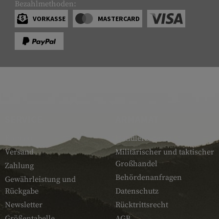
Bezahlmethoden:
VORKASSE
MASTERCARD
SERVICE
ARMAMAT
Kontakt
Händlerbereich
Versand
Militärischer und taktischer
Großhandel
Zahlung
Behördenanfragen
Gewährleistung und
Rückgabe
Datenschutz
Newsletter
Rücktrittsrecht
Größentabelle
AGB