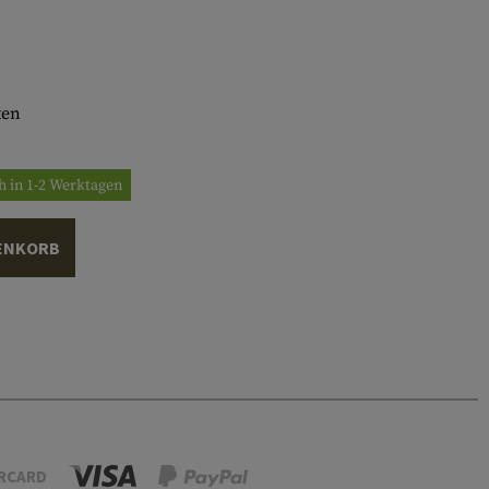
ten
h in 1-2 Werktagen
ENKORB
RCARD