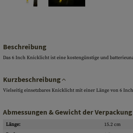
Hülsenauswurfschilde
Reinigungskits
Laufhüllen
Gasblöcke
Abdeckungen für Verschlussöffnungen
Beschreibung
Diverses
Das 6 Inch Knicklicht ist eine kostengünstige und batterieun
Kurzbeschreibung
Vielseitig einsetzbares Knicklicht mit einer Länge von 6 In
Abmessungen & Gewicht der Verpackung
Länge:
15.2 cm