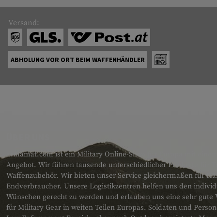
Versand:
ABHOLUNG VOR ORT BEIM WAFFENHÄNDLER
ÜBER UNS
armamat.com ist ein Military Online-Shop für Europa mit einem
Angebot. Wir führen tausende unterschiedlicher Produkte für T
Waffenzubehör. Wir bieten unser Service gleichermaßen für H
Endverbraucher. Unsere Logistikzentren helfen uns den individ
Wünschen gerecht zu werden und erlauben uns eine sehr gute 
für Military Gear in weiten Teilen Europas. Soldaten und Pers