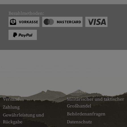
Bezahlmethoden:
VORKASSE
MASTERCARD
SERVICE
ARMAMAT
Kontakt
Händlerbereich
Versand
Militärischer und taktischer
Großhandel
Zahlung
Behördenanfragen
Gewährleistung und
Rückgabe
Datenschutz