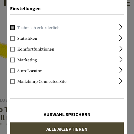
INTERESSANTE PRODUKTE
Einstellungen
Technisch erforderlich
Statistiken
Komfortfunktionen
Marketing
StoreLocator
Mailchimp Connected Site
LUE FORCE GEAR
o Training Light
AUSWAHL SPEICHERN
ll Pack - Green
ights 30pcs
ALLE AKZEPTIEREN
€ 43,90