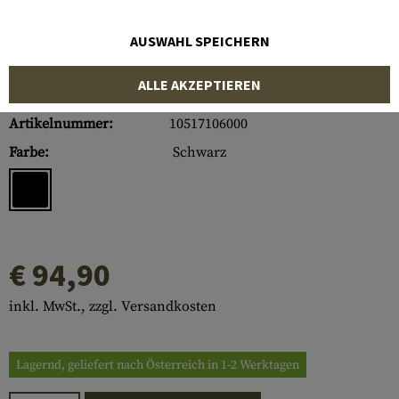
AUSWAHL SPEICHERN
ALLE AKZEPTIEREN
Artikelnummer:
10517106000
Farbe:
Schwarz
€ 94,90
inkl. MwSt., zzgl. Versandkosten
Lagernd, geliefert nach Österreich in 1-2 Werktagen