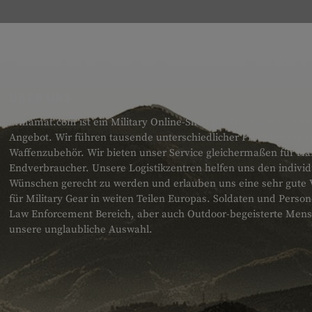
ÜBER UNS
armamat.com ist ein Military Online-Shop für Europa mit einem
Angebot. Wir führen tausende unterschiedlicher Produkte für T
Waffenzubehör. Wir bieten unser Service gleichermaßen für H
Endverbraucher. Unsere Logistikzentren helfen uns den individ
Wünschen gerecht zu werden und erlauben uns eine sehr gute 
für Military Gear in weiten Teilen Europas. Soldaten und Pers
Law Enforcement Bereich, aber auch Outdoor-begeisterte Men
unsere unglaubliche Auswahl.