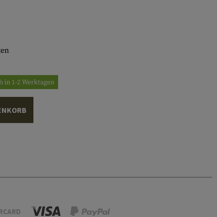
ten
h in 1-2 Werktagen
ENKORB
RCARD