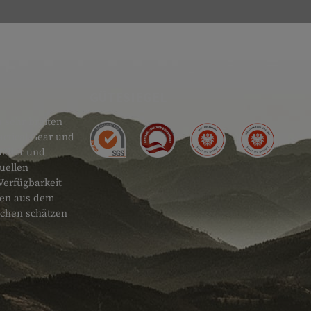
GÜTESIEGEL
 sehr breiten
actical Gear und
ändler und
uellen
Verfügbarkeit
onen aus dem
schen schätzen