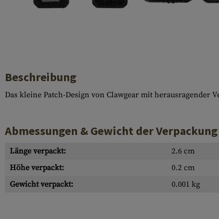
Hülsenauswurfschilde
Reinigungskits
Laufhüllen
Gasblöcke
Abdeckungen für Verschlussöffnungen
Beschreibung
Diverses
Das kleine Patch-Design von Clawgear mit herausragender Ver
Abmessungen & Gewicht der Verpackung
Länge verpackt:
2.6 cm
Höhe verpackt:
0.2 cm
Gewicht verpackt:
0.001 kg