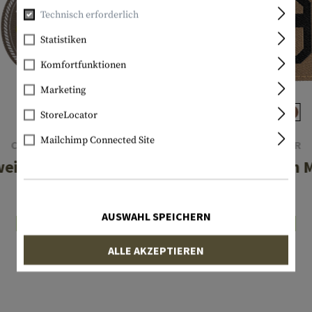
Technisch erforderlich
Statistiken
Komfortfunktionen
Marketing
StoreLocator
Mailchimp Connected Site
CLAWGEAR
CLAWGEAR
eiss Patch Oval
Clawgear Patch 
€ 5,90
€ 2,99
AUSWAHL SPEICHERN
Lagernd
Lagernd
ALLE AKZEPTIEREN