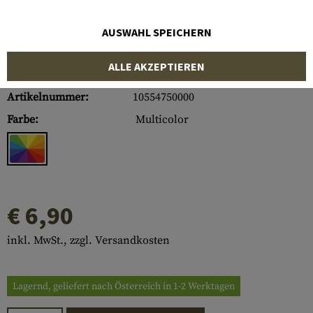
AUSWAHL SPEICHERN
ALLE AKZEPTIEREN
Artikelnummer:
10554750000
Farbe:
Multicolor
€ 6,90
inkl. MwSt., zzgl. Versandkosten
Lagernd, geliefert nach Österreich in 1-2 Werktagen