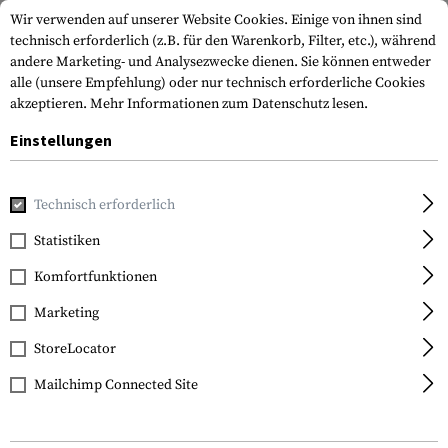
Wir verwenden auf unserer Website Cookies. Einige von ihnen sind
technisch erforderlich (z.B. für den Warenkorb, Filter, etc.), während
andere Marketing- und Analysezwecke dienen. Sie können entweder
alle (unsere Empfehlung) oder nur technisch erforderliche Cookies
akzeptieren.
Mehr Informationen zum Datenschutz lesen.
Einstellungen
Home
Tactical Gear
Patches & Aufnäher
Gestickte Patc
Technisch erforderlich
Clawgear
Statistiken
Estonia Flag Patch
Komfortfunktionen
Marketing
StoreLocator
Mailchimp Connected Site