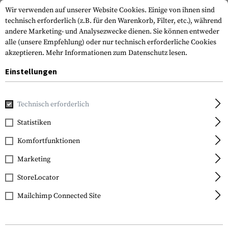
Wir verwenden auf unserer Website Cookies. Einige von ihnen sind
technisch erforderlich (z.B. für den Warenkorb, Filter, etc.), während
andere Marketing- und Analysezwecke dienen. Sie können entweder
alle (unsere Empfehlung) oder nur technisch erforderliche Cookies
akzeptieren.
Mehr Informationen zum Datenschutz lesen.
Einstellungen
Home
Ausrüstung
Schutzausrüstung
Gehörschutz
Er
Technisch erforderlich
Earmor
Statistiken
Foam Earpad
Komfortfunktionen
Peplacement for
M31/M32 PLUS
Marketing
StoreLocator
Mailchimp Connected Site