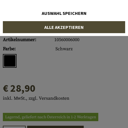
AUSWAHL SPEICHERN
ALLE AKZEPTIEREN
Artikelnummer:
10560006000
Farbe:
Schwarz
€ 28,90
inkl. MwSt., zzgl. Versandkosten
Lagernd, geliefert nach Österreich in 1-2 Werktagen