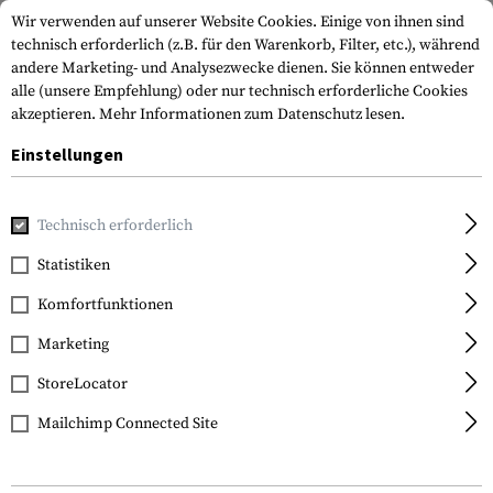
Wir verwenden auf unserer Website Cookies. Einige von ihnen sind
technisch erforderlich (z.B. für den Warenkorb, Filter, etc.), während
andere Marketing- und Analysezwecke dienen. Sie können entweder
alle (unsere Empfehlung) oder nur technisch erforderliche Cookies
akzeptieren.
Mehr Informationen zum Datenschutz lesen.
Einstellungen
Home
Waffenzubehör
Schienen
M-Lok Schienen
M-LO
Technisch erforderlich
Clawgear
Statistiken
M-LOK 7 Slot Rail
Komfortfunktionen
Marketing
StoreLocator
Mailchimp Connected Site