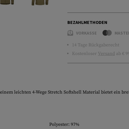
BEZAHLMETHODEN
VORKASSE
MASTE
14 Tage Rückgaberecht
Kostenloser
Versand
ab € 9
nem leichten 4-Wege Stretch Softshell Material bietet ein br
Polyester: 97%