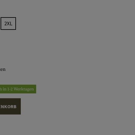
2XL
ten
h in 1-2 Werktagen
ENKORB