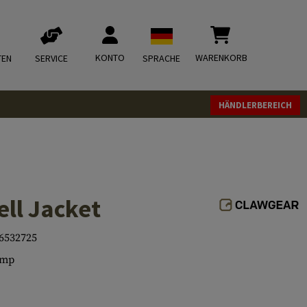
KONTO
WARENKORB
TEN
SERVICE
SPRACHE
HÄNDLERBEREICH
ll Jacket
6532725
mp