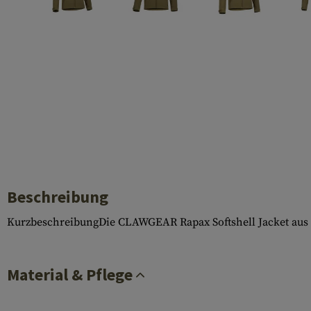
Hülsenauswurfschilde
Reinigungskits
Laufhüllen
Gasblöcke
Abdeckungen für Verschlussöffnungen
Diverses
Beschreibung
KurzbeschreibungDie CLAWGEAR Rapax Softshell Jacket aus ei
Material & Pflege