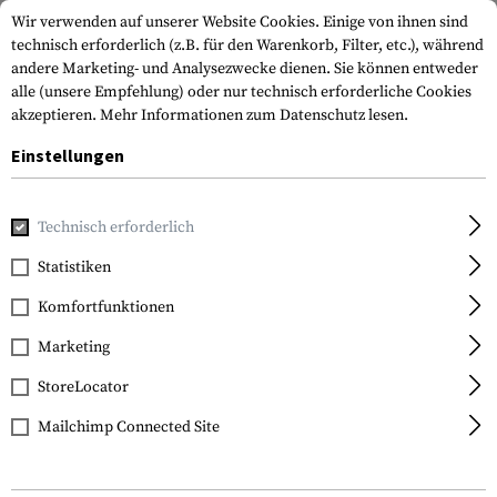
Wir verwenden auf unserer Website Cookies. Einige von ihnen sind
technisch erforderlich (z.B. für den Warenkorb, Filter, etc.), während
andere Marketing- und Analysezwecke dienen. Sie können entweder
alle (unsere Empfehlung) oder nur technisch erforderliche Cookies
akzeptieren.
Mehr Informationen zum Datenschutz lesen.
Einstellungen
Home
Outdoor & Survival
Licht
Campinglichter
The S
Technisch erforderlich
Streamlight
Statistiken
The Siege AA
Komfortfunktionen
Marketing
StoreLocator
Mailchimp Connected Site