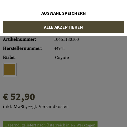
AUSWAHL SPEICHERN
ALLE AKZEPTIEREN
Artikelnummer:
10651130100
Herstellernummer:
44941
Farbe:
Coyote
€ 52,90
inkl. MwSt., zzgl. Versandkosten
Lagernd, geliefert nach Österreich in 1-2 Werktagen